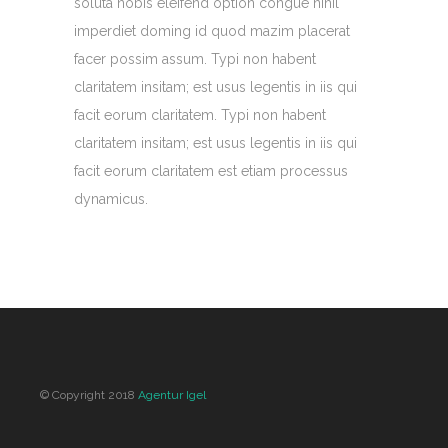
soluta nobis eleifend option congue nihil
imperdiet doming id quod mazim placerat
facer possim assum. Typi non habent
claritatem insitam; est usus legentis in iis qui
facit eorum claritatem. Typi non habent
claritatem insitam; est usus legentis in iis qui
facit eorum claritatem est etiam processus
dynamicus.
© Copyright 2018
Agentur Igel