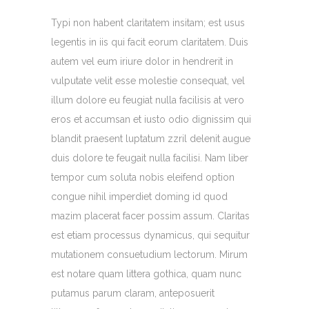
Typi non habent claritatem insitam; est usus
legentis in iis qui facit eorum claritatem. Duis
autem vel eum iriure dolor in hendrerit in
vulputate velit esse molestie consequat, vel
illum dolore eu feugiat nulla facilisis at vero
eros et accumsan et iusto odio dignissim qui
blandit praesent luptatum zzril delenit augue
duis dolore te feugait nulla facilisi. Nam liber
tempor cum soluta nobis eleifend option
congue nihil imperdiet doming id quod
mazim placerat facer possim assum. Claritas
est etiam processus dynamicus, qui sequitur
mutationem consuetudium lectorum. Mirum
est notare quam littera gothica, quam nunc
putamus parum claram, anteposuerit