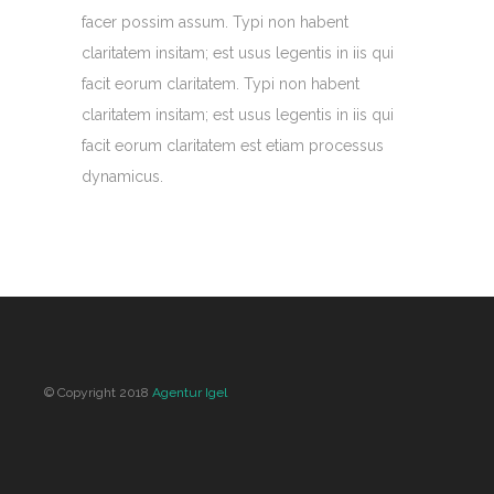
facer possim assum. Typi non habent
claritatem insitam; est usus legentis in iis qui
facit eorum claritatem. Typi non habent
claritatem insitam; est usus legentis in iis qui
facit eorum claritatem est etiam processus
dynamicus.
© Copyright 2018
Agentur Igel